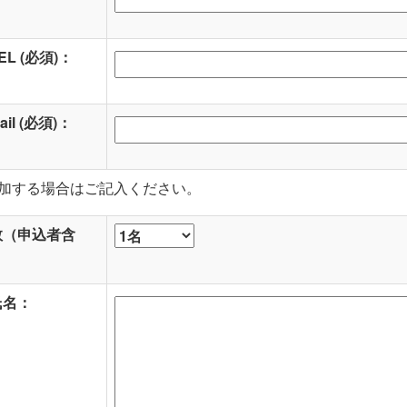
L (必須)：
il (必須)：
参加する場合はご記入ください。
数（申込者含
氏名：