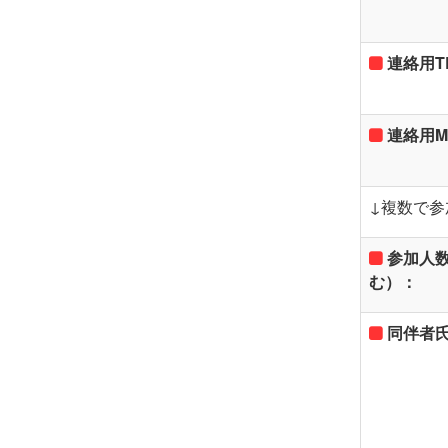
連絡用TE
連絡用Ma
↓複数で
参加人
む）：
同伴者