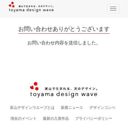
T
o
g
g
お問い合わせありがとうございます
l
e
お問い合わせ内容を送信しました。
n
a
v
i
g
a
t
i
o
n
富山デザインウエーブとは
新着ニュース
デザインコンペ
現在のイベント
最新の入賞作品
プライバシーポリシー