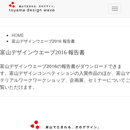
T
o
g
g
l
HOME
e
富山デザインウエーブ2016 報告書
n
a
富山デザインウエーブ2016 報告書
v
i
富山デザインウエーブ2016の報告書がダウンロードできま
g
す。富山デザインコンペティションの入賞作品のほか、富山マ
a
t
テリアルワークワークショップ、企画展、セミナーについてご
i
覧いただけます。
o
n